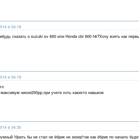
014 в 04:18
нибудь сказать о suzuki sv 650 или Honda cbr 600 f4i?Хочу взять как первы
014 в 04:19
го
 максимум нинзя250рр,при учете хоть какихто навыков
014 в 04:35
зумный !брать бы не стал не ёбрик не зизер!так как ёбрик по началу буде