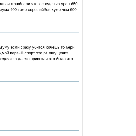
полная жопа!если что к сведенью урал 650
назума 400 тоже хороший!!св хуже чем 600
азуму!если сразу убится хочешь то бери
го,мой первый спорт это р1 ощущения
редачи когда его привезли это было что