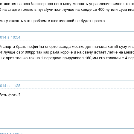
стянется на всю !а зизер про него могу молчать управление вялое это 
0 на старте только в путь!учиться лучше на хонде св 400 ну или суза и
могу сказать что проблем с шестисоткой не будет просто
014 в 10:54
 спорта брать нефиг!на спорте всегда жестко для начала хотяб сузу ин
ет лучше свр1000рр так как рама короче и на свечу встает легче на мно
 х.ярит только так!на 1 передачи приручивал 160,мы его толкали с 4 пе
014 в 11:28
Есть фоты?
2014 в 12:57