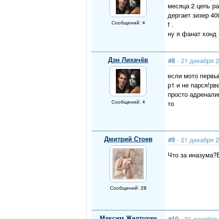
месяца 2 цепь ра
дергает зизер 40
Сообщений: 4
f .
ну я фанат хонд 
Дэн Лихачёв
#8
- 21 декабря 2
если мото первый
р1 и не парся!рв
просто адреналин
Сообщений: 4
то
Дмитрий Стоев
#9
- 21 декабря 2
Что за иназума?
Сообщений: 28
Максим Желтухин
#10
- 21 декабря 