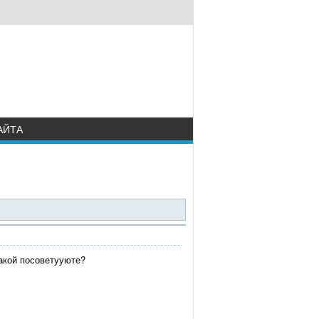
АЙТА
какой посоветууюте?