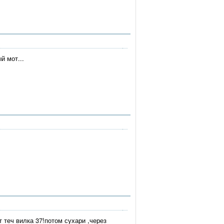
й мот...
т теч вилка 37!потом сухари ,через