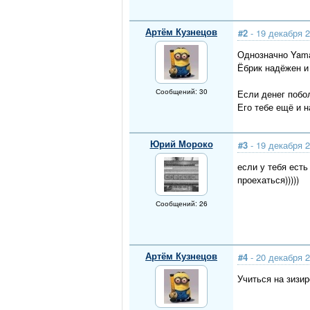
Артём Кузнецов
#2
- 19 декабря 2
Однозначно Yam
Ёбрик надёжен и
Сообщений: 30
Если денег побо
Его тебе ещё и 
Юрий Мороко
#3
- 19 декабря 2
если у тебя есть
проехаться)))))
Сообщений: 26
Артём Кузнецов
#4
- 20 декабря 2
Учиться на зизир