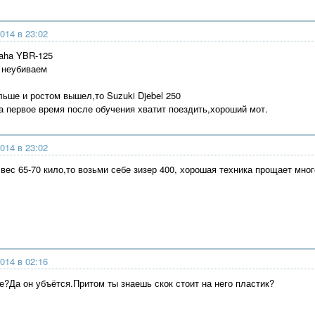
014 в 23:02
aha YBR-125
 неубиваем
льше и ростом вышел,то Suzuki Djebel 250
на первое время после обучения хватит поездить,хороший мот.
014 в 23:02
 вес 65-70 кило,то возьми себе зизер 400, хорошая техника прощает мно
014 в 02:16
е?Да он убъётся.Притом ты знаешь скок стоит на него пластик?