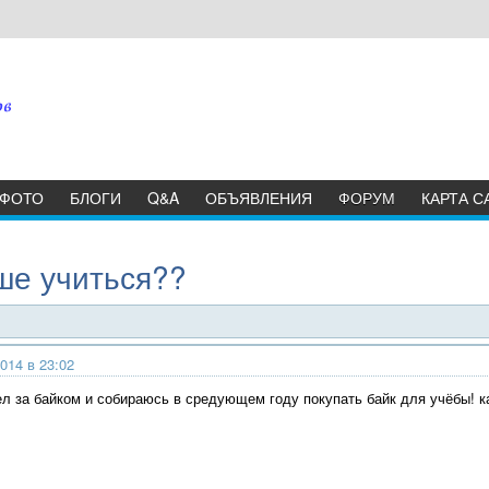
ФОТО
БЛОГИ
Q&A
ОБЪЯВЛЕНИЯ
ФОРУМ
КАРТА С
ше учиться??
014 в 23:02
дел за байком и собираюсь в средующем году покупать байк для учёбы! 