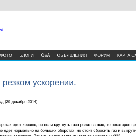
ФОТО
БЛОГИ
Q&A
ОБЪЯВЛЕНИЯ
ФОРУМ
КАРТА С
 резком ускорении.
д (29 декабря 2014)
отах едет хорошо, но если крутнуть газа резко на всю, то некоторое вр
е едет нормально на больших оборотах, но стоит сбросить газ и выкрути
 всяких задержек. Почему он так долго думает при ускорении???