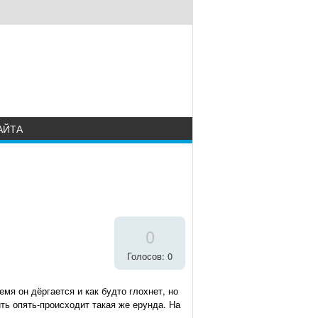
АЙТА
0
Голосов: 0
емя он дёргается и как будто глохнет, но
ть опять-происходит такая же ерунда. На