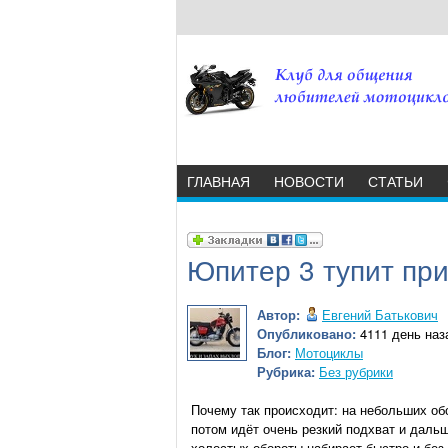
ГЛАВНАЯ
НОВОСТИ
СТАТЬИ
Юпитер 3 тупит при
Автор:
Евгений Батькович
Опубликовано:
4111 день наза
Блог:
Мотоциклы
Рубрика:
Без рубрики
Почему так происходит: на небольших обор
потом идёт очень резкий подхват и дальш
холостых обороты набирает быстро и без