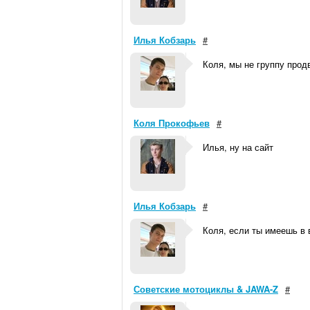
Илья Кобзарь
#
Коля, мы не группу продв
Коля Прокофьев
#
Илья, ну на сайт
Илья Кобзарь
#
Коля, если ты имеешь в 
Советские мотоциклы & JAWA-Z
#