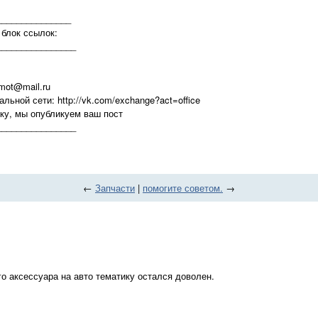
_______________
 блок ссылок:
________________
mot@mail.ru
льной сети: http://vk.com/exchange?act=office
ку, мы опубликуем ваш пост
________________
←
Запчасти
|
помогите советом.
→
о аксессуара на авто тематику остался доволен.