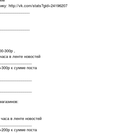
ку: http://vk.com/stats?gid=24196207
_______________
_______________
0-300р ,
 часа в ленте новостей
________________
+300р к сумме поста
________________
________________
магазинов:
3 часа в ленте новостей
________________
+200р к сумме поста