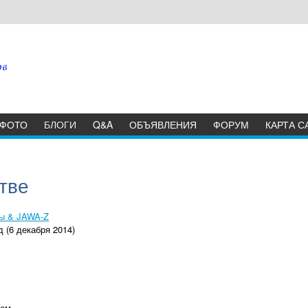
ФОТО
БЛОГИ
Q&A
ОБЪЯВЛЕНИЯ
ФОРУМ
КАРТА С
тве
лы & JAWA-Z
 (6 декабря 2014)
шем