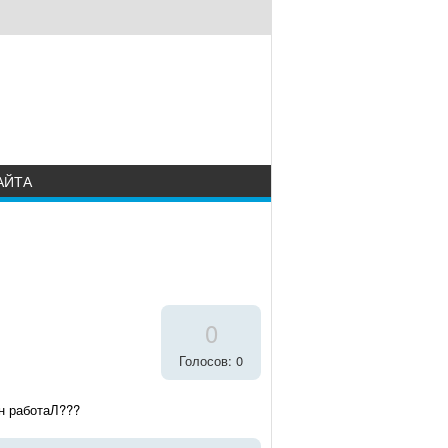
АЙТА
0
Голосов: 0
он работаЛ???