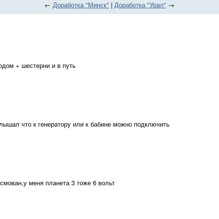
←
Доработка "Минск"
|
Доработка "Урал"
→
дом + шестерни и в путь
 слышал что к генератору или к бабине можно подключить
есмован,у меня планета 3 тоже 6 вольт